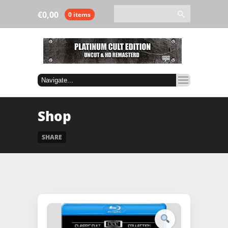
€
0,00
0 items
Shop
SHARE