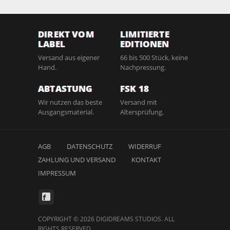
DIREKT VOM
LIMITIERTE
LABEL
EDITIONEN
Versand aus eigener
66 bis 500 Stück, keine
Hand.
Nachpressung.
ABTASTUNG
FSK 18
Wir nutzen das beste
Versand mit
Ausgangsmaterial.
Altersprüfung.
AGB
DATENSCHUTZ
WIDERRUF
ZAHLUNG UND VERSAND
KONTAKT
IMPRESSUM
COPYRIGHT © 2026 DIGIDREAMS STUDIOS. ALL
RIGHTS RESERVED.