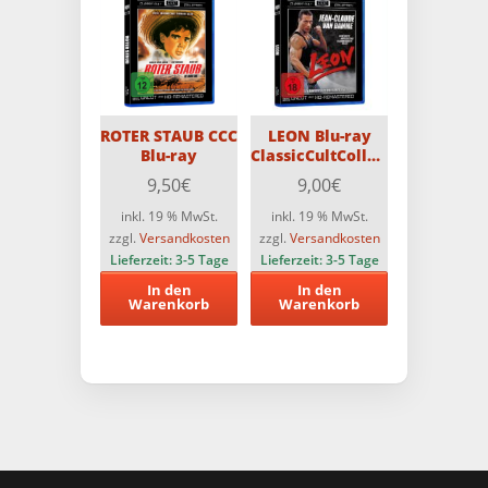
ROTER STAUB CCC
LEON Blu-ray
Blu-ray
ClassicCultCollection
35th Anniversary
9,50
€
9,00
€
Director’s Cut
inkl. 19 % MwSt.
inkl. 19 % MwSt.
zzgl.
Versandkosten
zzgl.
Versandkosten
Lieferzeit:
3-5 Tage
Lieferzeit:
3-5 Tage
In den
In den
Warenkorb
Warenkorb