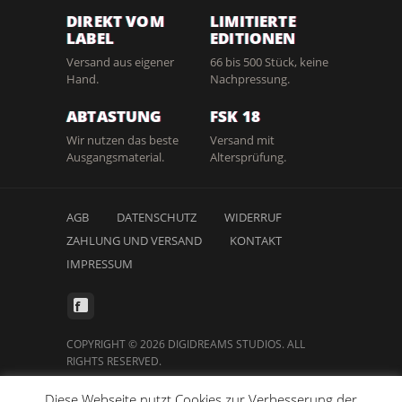
DIREKT VOM
LIMITIERTE
LABEL
EDITIONEN
Versand aus eigener
66 bis 500 Stück, keine
Hand.
Nachpressung.
ABTASTUNG
FSK 18
Wir nutzen das beste
Versand mit
Ausgangsmaterial.
Altersprüfung.
AGB
DATENSCHUTZ
WIDERRUF
ZAHLUNG UND VERSAND
KONTAKT
IMPRESSUM
COPYRIGHT © 2026 DIGIDREAMS STUDIOS. ALL
RIGHTS RESERVED.
Diese Webseite nutzt Cookies zur Verbesserung der