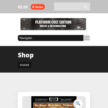
€
0,00
0 items
Shop
SHARE