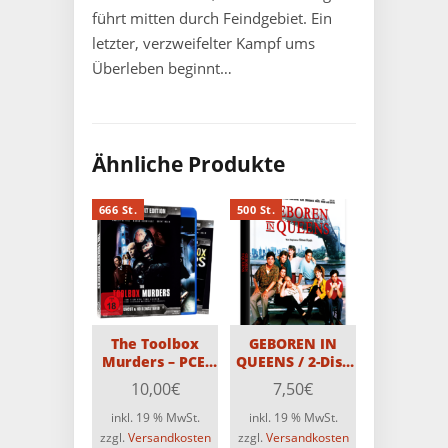
führt mitten durch Feindgebiet. Ein
letzter, verzweifelter Kampf ums
Überleben beginnt…
Ähnliche Produkte
666 St.
500 St.
The Toolbox
GEBOREN IN
Murders – PCE-
QUEENS / 2-Disc
Uncut-Edition –
MediaBook
10,00
€
7,50
€
Limitiert auf 666
Edition mit Blu-
Stück (Blu-
ray und DVD –
inkl. 19 % MwSt.
inkl. 19 % MwSt.
ray+DVD)
Limitiert auf 500
zzgl.
Versandkosten
zzgl.
Versandkosten