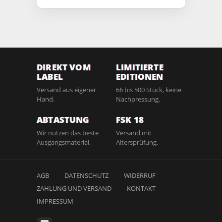
DIREKT VOM
LIMITIERTE
LABEL
EDITIONEN
Versand aus eigener
66 bis 500 Stück, keine
Hand.
Nachpressung.
ABTASTUNG
FSK 18
Wir nutzen das beste
Versand mit
Ausgangsmaterial.
Altersprüfung.
AGB
DATENSCHUTZ
WIDERRUF
ZAHLUNG UND VERSAND
KONTAKT
IMPRESSUM