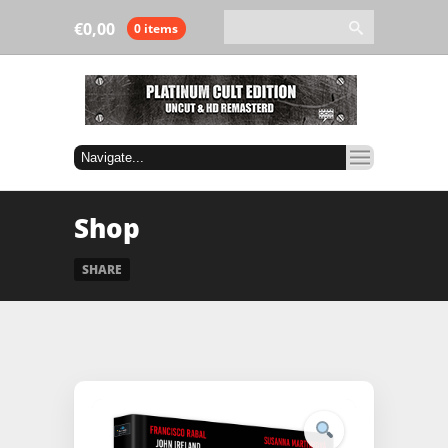
€
0,00
0 items
Shop
SHARE